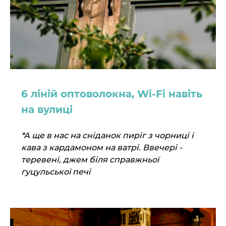
6 ліній оптоволокна, Wi-Fi навіть
на вулиці
*А ще в нас на сніданок пиріг з чорниці і
кава з кардамоном на ватрі. Ввечері -
теревені, джем біля справжньої
гуцульської печі