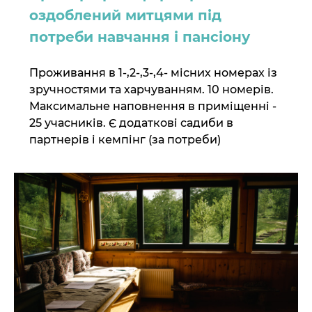
оздоблений митцями під
потреби навчання і пансіону
Проживання в 1-,2-,3-,4- місних номерах із
зручностями та харчуванням. 10 номерів.
Максимальне наповнення в приміщенні -
25 учасників. Є додаткові садиби в
партнерів і кемпінг (за потреби)