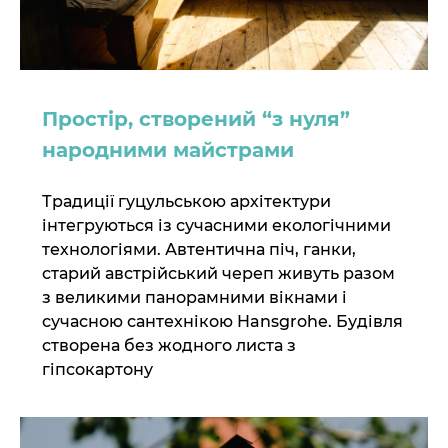
Простір, створений “з нуля”
народними майстрами
Традиції гуцульською архітектури
інтегруються із сучасними екологічними
технологіями. Автентична піч, ганки,
старий австрійський череп живуть разом
з великими панорамними вікнами і
сучасною сантехнікою Hansgrohe. Будівля
створена без жодного листа з
гіпсокартону