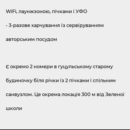
WiFi, лаунжзоною, пічками і УФО
- 3-разове харчування із сервіруванням
авторським посудом
Є окремо 2 номери в гуцульському старому
будиночку біля річки із 2 пічками і спільним
санвузлом. Це окрема локація 300 м від Зеленої
школи