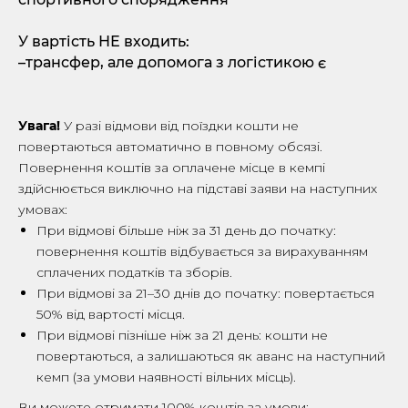
У вартість НЕ входить:
–трансфер, але допомога з логістикою є
Увага!
У разі відмови від поїздки кошти не
повертаються автоматично в повному обсязі.
Повернення коштів за оплачене місце в кемпі
здійснюється виключно на підставі заяви на наступних
умовах:
При відмові більше ніж за 31 день до початку:
повернення коштів відбувається за вирахуванням
сплачених податків та зборів.
При відмові за 21–30 днів до початку: повертається
50% від вартості місця.
При відмові пізніше ніж за 21 день: кошти не
повертаються, а залишаються як аванс на наступний
кемп (за умови наявності вільних місць).
Ви можете отримати 100% коштів за умови: