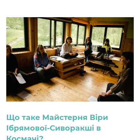
Що таке Майстерня Віри
Ібрямової-Сиворакші в
Космачі?