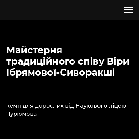
Майстерня
традиційного співу Віри
Ібрямової-Сиворакші
кемп для дорослих від Наукового ліцею
Чурюмова