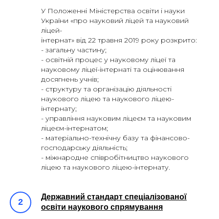
У Положенні Міністерства освіти і науки
України «про науковий ліцей та науковий
ліцей-
інтернат» від 22 травня 2019 року розкрито:
- загальну частину;
- освітній процес у науковому ліцеї та
науковому ліцеї-інтернаті та оцінювання
досягнень учнів;
- структуру та організацію діяльності
наукового ліцею та наукового ліцею-
інтернату;
- управління науковим ліцеєм та науковим
ліцеєм-інтернатом;
- матеріально-технічну базу та фінансово-
господарську діяльність;
- міжнародне співробітництво наукового
ліцею та наукового ліцею-інтернату.
Державний стандарт спеціалізованої
освіти наукового спрямування