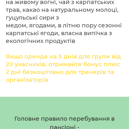
на живому вогні, чай з карпатських
трав, какао на натуральному молоці,
гуцульські сири з
медом, ягодами, в літню пору сезонні
карпатські ягоди, власна випічка з
екологічних продуктів
Якщо оренда на 5 днів для групи від
20 учасників, отримайте бонус плюс
2 дні безкоштовно для тренерів та
організаторів
Головне правило перебування в
пансіоні -