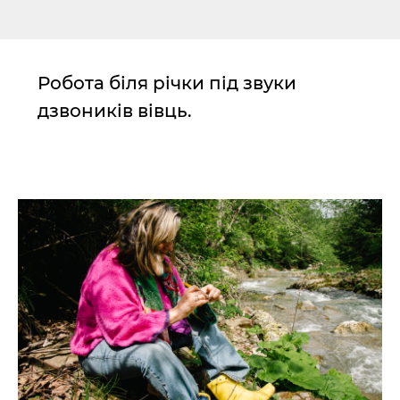
Робота біля річки під звуки
дзвоників вівць.