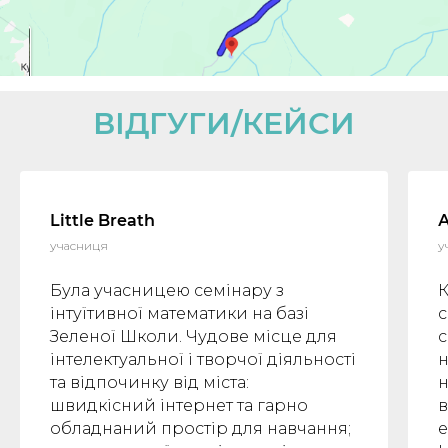
ВІДГУГИ/КЕЙСИ
Little Breath
учасниця
у
Була учасницею семінару з
К
інтуїтивної математики на базі
с
Зеленої Школи. Чудове місце для
с
інтелектуальної і творчої діяльності
н
та відпочинку від міста:
н
швидкісний інтернет та гарно
в
обладнаний простір для навчання;
е