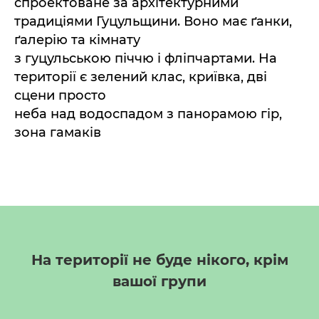
спроектоване за архітектурними
традиціями Гуцульщини. Воно має ґанки,
ґалерію та кімнату
з гуцульською піччю і фліпчартами. На
території є зелений клас, криївка, дві
сцени просто
неба над водоспадом з панорамою гір,
зона гамаків
На території не буде нікого, крім
вашої групи